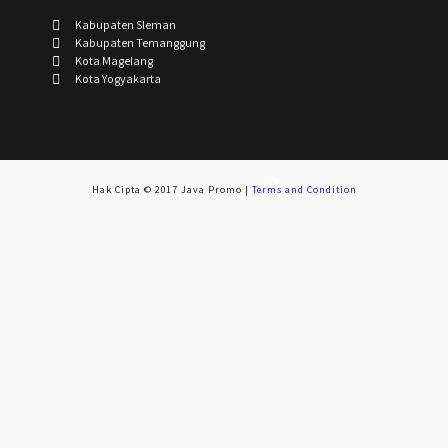
Kabupaten Sleman
Kabupaten Temanggung
Kota Magelang
Kota Yogyakarta
Hak Cipta © 2017 Java Promo |
Terms and Condition