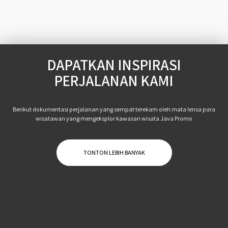
DAPATKAN INSPIRASI
PERJALANAN KAMI
Berikut dokumentasi perjalanan yang sempat terekam oleh mata lensa para
wisatawan yang mengeksplor kawasan wisata Java Promo
TONTON LEBIH BANYAK