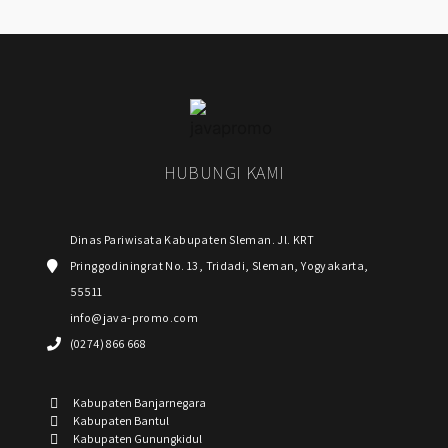
HUBUNGI KAMI
Dinas Pariwisata Kabupaten Sleman. Jl. KRT
Pringgodiningrat No. 13, Tridadi, Sleman, Yogyakarta,
55511
info@java-promo.com
(0274) 866 668
Kabupaten Banjarnegara
Kabupaten Bantul
Kabupaten Gunungkidul