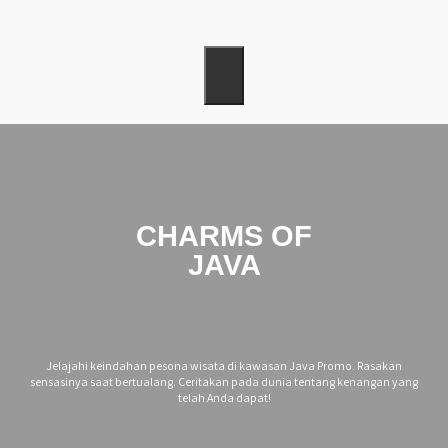
CHARMS OF
JAVA
Jelajahi keindahan pesona wisata di kawasan Java Promo. Rasakan
sensasinya saat bertualang. Ceritakan pada dunia tentang kenangan yang
telah Anda dapat!