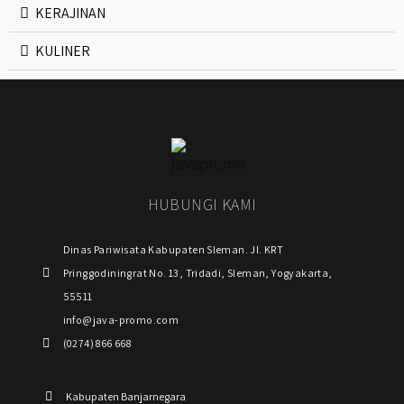
KERAJINAN
KULINER
HUBUNGI KAMI
Dinas Pariwisata Kabupaten Sleman. Jl. KRT
Pringgodiningrat No. 13, Tridadi, Sleman, Yogyakarta,
55511
info@java-promo.com
(0274) 866 668
Kabupaten Banjarnegara