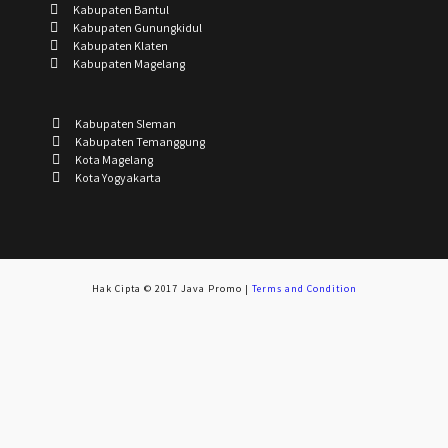
Kabupaten Bantul
Kabupaten Gunungkidul
Kabupaten Klaten
Kabupaten Magelang
Kabupaten Sleman
Kabupaten Temanggung
Kota Magelang
Kota Yogyakarta
Hak Cipta © 2017 Java Promo |
Terms and Condition